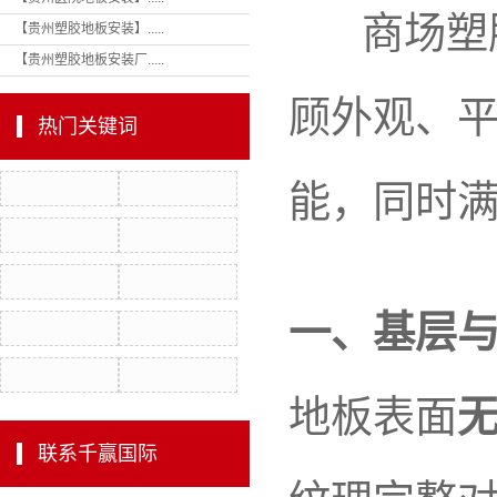
商场塑胶
【贵州塑胶地板安装】.....
环
【贵州塑胶地板安装厂.....
除
顾外观、
悬浮
热门关键词
室外
能，同时
室内
一、基层
地板表面
联系千赢国际