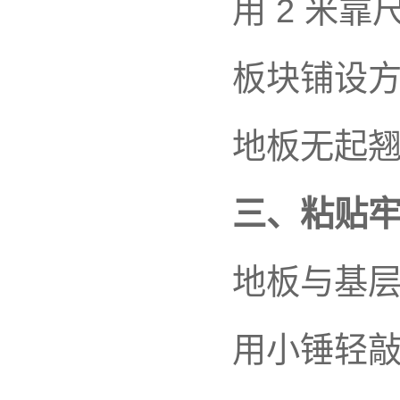
用 2 米靠
板块铺设
地板无起
三、粘贴
地板与基
用小锤轻