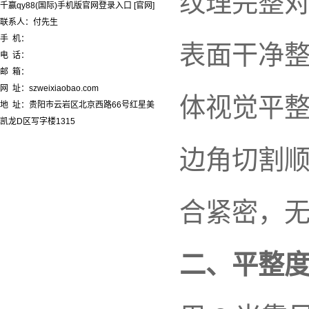
纹理完整
千赢qy88(国际)手机版官网登录入口 [官网]
联系人：付先生
手 机：
表面干净
电 话：
邮 箱：
网 址：szweixiaobao.com
体视觉平
地 址：贵阳市云岩区北京西路66号红星美
凯龙D区写字楼1315
边角切割
合紧密，
二、平整