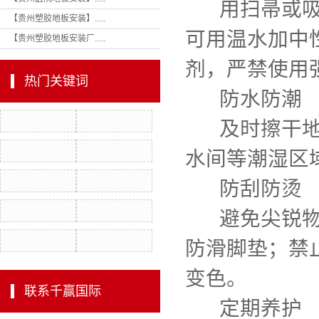
用扫帚或吸尘
【贵州塑胶地板安装】.....
环
可用温水加中
【贵州塑胶地板安装厂.....
除
剂，严禁使用
悬浮
热门关键词
防水防潮
室外
及时擦干地面
室内
水间等潮湿区
防刮防烫
避免尖锐物品
防滑脚垫；禁
变色。
联系千赢国际
定期养护