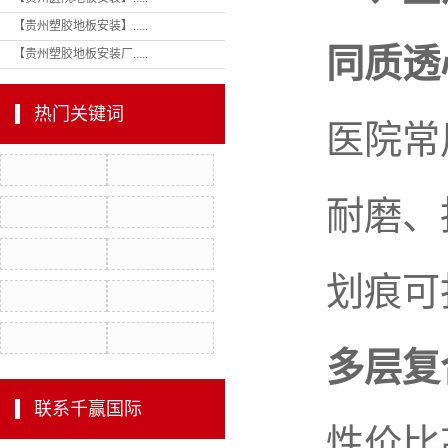
【贵州塑胶地板安装】.....
环
同质透心 
【贵州塑胶地板安装厂.....
除
悬浮
热门关键词
医院常用
室外
室内
耐磨、抗
划痕可打
多层复合
联系千赢国际
性价比高