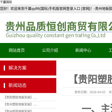
千赢国际
您好！欢迎来到千赢qy88(国际)手机版官网登录入口 [官网]！-贵州地板
网站首页
公司介绍
新闻中心
公司简介
解决方案
资质证书
【贵阳塑
产品认证
新闻动态
发布日期：
2026-04-02
关
【贵阳塑胶地板安装】.....
【贵州塑胶地板安装】.....
一、主流
轻
【贵州医院地板安装】.....