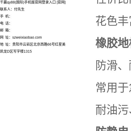
千赢qy88(国际)手机版官网登录入口 [官网]
联系人：付先生
手 机：
花色丰富
电 话：
邮 箱：
网 址：szweixiaobao.com
橡胶地
地 址：贵阳市云岩区北京西路66号红星美
凯龙D区写字楼1315
防滑、耐
常用于急
耐油污、